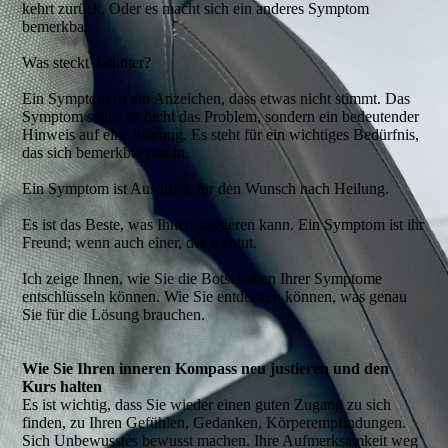
kehrt zurück. Oder es macht sich ein anderes Symptom
bemerkbar.
Was steckt dahinter?
Ein Symptom ist ein Anzeichen, dass etwas nicht stimmt. Das
Symptom selbst ist nicht das Problem, sondern ein bedeutender
Hinweis auf eine Störung. Es steht für ein wichtiges Bedürfnis,
das sich bemerkbar macht.
Ein Symptom ist Ausdruck für den Wunsch nach Heilung.
Es ist das Beste, was Ihnen passieren kann. Ein Symptom ist ihr
Freund; wenn auch einer, der wehtut.
Ich zeige Ihnen, wie Sie die Botschaften Ihrer Symptome
entschlüsseln können. Wie Sie entdecken können, was genau
Sie für die Lösung brauchen.
Wie Sie Ihren inneren Kompass neu justieren und den
Kurs halten
Es ist wichtig, dass Sie wieder einen guten Zugang zu sich
finden, zu Ihren Gefühlen, Gedanken, Körperempfindungen.
Sich Unbewusstes bewusst machen. Ihre Aufmerksamkeit weg