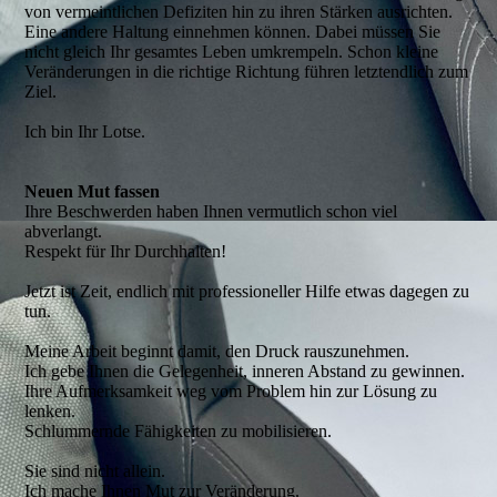
von vermeintlichen Defiziten hin zu ihren Stärken ausrichten.
Eine andere Haltung einnehmen können. Dabei müssen Sie
nicht gleich Ihr gesamtes Leben umkrempeln. Schon kleine
Veränderungen in die richtige Richtung führen letztendlich zum
Ziel.
Ich bin Ihr Lotse.
Neuen Mut fassen
Ihre Beschwerden haben Ihnen vermutlich schon viel
abverlangt.
Respekt für Ihr Durchhalten!
Jetzt ist Zeit, endlich mit professioneller Hilfe etwas dagegen zu
tun.
Meine Arbeit beginnt damit, den Druck rauszunehmen.
Ich gebe Ihnen die Gelegenheit, inneren Abstand zu gewinnen.
Ihre Aufmerksamkeit weg vom Problem hin zur Lösung zu
lenken.
Schlummernde Fähigkeiten zu mobilisieren.
Sie sind nicht allein.
Ich mache Ihnen Mut zur Veränderung.