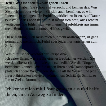
Jeder Weg ist anders – wir gehen Ihren
Bestimmt haben Sie schon viel versucht und kennen das: Was
Sie auch tun oder wie sehr Sie sich auch bemühen, es will
Ihnen nicht gelingen, Ihr Problem wirklich zu lösen. Auf Dauer
belastet Sie das noch mehr. Frust macht sich breit, alles scheint
vergebens. Sie fühlen sich wie in einem Teufelskreis aus immer
mehr Bemühen und dennoch Hilflosigkeit.
Diese Haltung, „Ich muss mich nur mehr anstrengen“, ist ganz
normal und menschlich. Führt aber leider nur ganz selten zum
Ziel.
Was hilft, ist der Wechsel der Perspektive.
Ich zeige Ihnen, wie Sie Ihr eigener Beobachter werden. Sie
werden überrascht sein, wie unterschiedlich Sie die Dinge
betrachten können. Wie Sie neben Ihren alten Trampelpfaden
plötzlich andere Wege sehen. Wie Sie all Ihr Wissen und jede
Ihrer Fähigkeiten aktivieren können, um Schritt für Schritt zu
Ihrem Ziel zu kommen.
Ich kenne mich mit Lösungswegen aus und helfe
Ihnen, einen Ausweg zu finden.