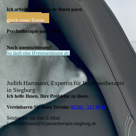
Ich arbeite so, dass es zu Ihnen passt.
Vereinbaren Sie
gleich einen Termin
Psychotherapie nach Maß.
Noch unentschlossen?
So läuft eine Hypnosesitzung ab.
J
udith Hartmann, Expertin für Hypnosetherapie
in Siegburg
Ich helfe Ihnen, Ihre Probleme zu lösen.
Vereinbaren Sie einen Termin:
02241 / 127 88 10
Senden Sie mir eine E-Mail:
judith.hartmann@hypnosetherapie-siegburg.de