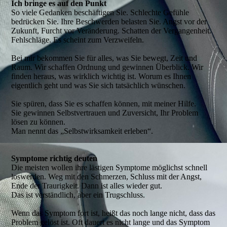
Ich bringe es auf den Punkt
So viele Gedanken beschäftigen Sie. Schlechte Gefühle
bedrücken Sie. Ihre Beschwerden belasten Sie. Angst vor der
Zukunft, Furcht vor Veränderung. Schatten der Vergangenheit.
Fehlschläge. Es scheint zum Verzweifeln.
Bei mir bekommen Sie für alles, was Sie bewegt, Zeit und
Raum. Wir schaffen Ordnung und gewinnen Überblick. Wir
finden heraus, was wirklich wichtig ist. Worum es Ihnen
eigentlich geht und was Sie sich tatsächlich wünschen.
Sie spüren, dass Sie es schaffen könn
en, mit meiner Hilfe.
Sie gewinnen Selbstvertrauen und Zuversicht, Ihr Problem
lösen zu können.
Man nennt das „Selbstwirksamkeit erleben“.
Symptome richtig deuten
Die meisten wollen ihre lästigen Symptome möglichst schnell
loswerden. Weg mit den Schmerzen, Schluss mit der Angst,
Ende der Traurigkeit. Dann ist alles wieder gut.
Das ist verständlich, aber ein Trugschluss.
Wenn das Symptom fort ist, heißt das noch lange nicht, dass das
Problem gelöst ist. Oft dauert es nicht lange und das Symptom