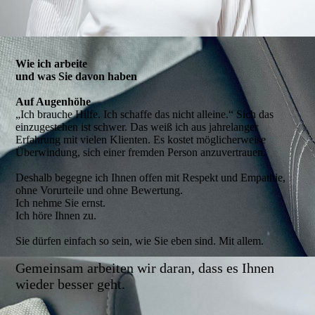
Wie ich arbeite
und was Sie davon haben
Auf Augenhöhe
„Ich brauche Hilfe. Ich schaffe das nicht alleine.“ Sich das
einzugestehen ist schwer. Das weiß ich aus jahrelanger
Erfahrung mit vielen Klienten. Es kostet möglicherweise
Überwindung, sich einer fremden Person anzuvertrauen.
Deshalb begegne ich Ihnen offen mit Respekt und Empathie,
ohne Vorurteile und ohne Bewertung.
Ich nehme Sie ernst.
Ich höre Ihnen zu.
Sie dürfen einfach so sein, wie Sie eben sind. Mit allem.
Gemeinsam arbeiten wir daran, dass es Ihnen
wieder besser geht.